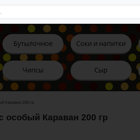
Бутылочное
Соки и напитки
Чипсы
Сыр
й Караван 200 гр
с особый Караван 200 гр