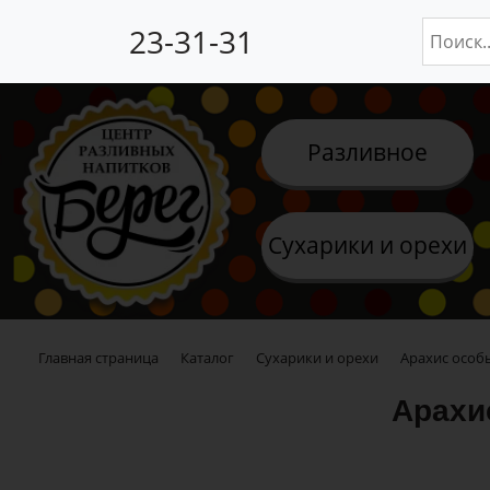
23-31-31
Разливное
Сухарики и орехи
Главная страница
Каталог
Сухарики и орехи
Арахис особы
Арахи