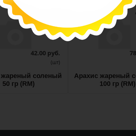
-
-
+
Арт. 13411
42.00 руб.
78
(шт)
 жареный соленый
Арахис жареный 
50 гр (RM)
100 гр (RM)