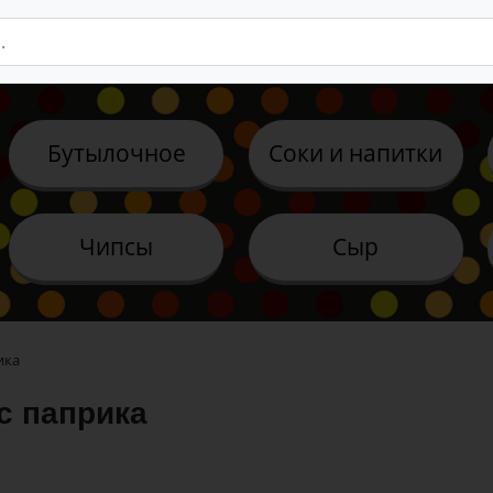
Бутылочное
Соки и напитки
Чипсы
Сыр
ика
с паприка