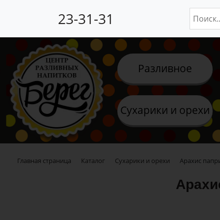
23-31-31
Разливное
Сухарики и орехи
Главная страница
Каталог
Сухарики и орехи
Арахис папр
Арахи