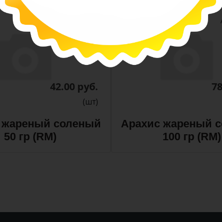
-
-
+
Арт. 13411
42.00 руб.
78
(шт)
 жареный соленый
Арахис жареный 
50 гр (RM)
100 гр (RM)