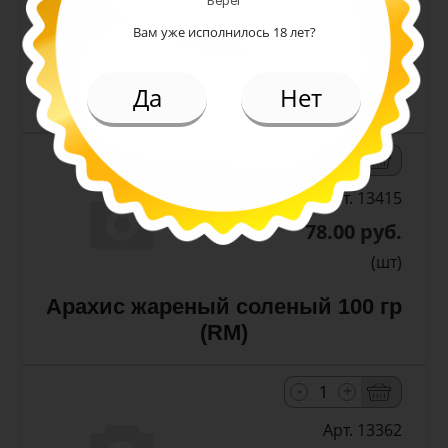
Берег
(шт)
Вам уже исполнилось 18 лет?
Арахис жареный соленый 50 гр
Да
Нет
(RM)
-
+
Арт. 13415
78.00 руб.
(шт)
Арахис жареный соленый 100 гр
(RM)
-
+
Арт. 13362