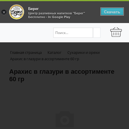
Берег
Скачать
×
Центр разливных напитков "Берег"
Бесплатно - In Google Play
Главная страница
Каталог
Сухарики и орехи
Арахис в глазури в ассортименте 60 гр
Арахис в глазури в ассортименте
60 гр