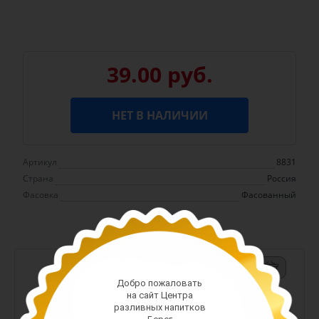
39.00 руб.
НЕТ В НАЛИЧИИ
Артикул
8831
Страна
Россия
Фасовка
Фасованный
-
+
Добро пожаловать
Арт. 13411
на сайт Центра
разливных напитков
42.00 руб.