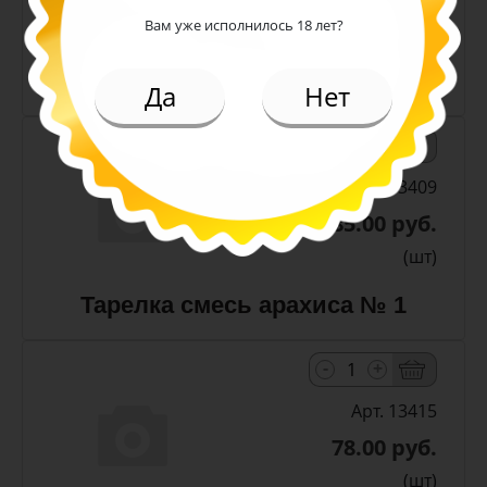
(шт)
Вам уже исполнилось 18 лет?
Арахис жареный соленый 50 гр
(RM)
Да
Нет
-
+
Арт. 13409
185.00 руб.
(шт)
Тарелка смесь арахиса № 1
-
+
Арт. 13415
78.00 руб.
(шт)