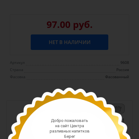
97.00 руб.
НЕТ В НАЛИЧИИ
Артикул
9608
Страна
Россия
Фасовка
Фасованный
-
+
Арт. 13411
Добро пожаловать
на сайт Центра
42.00 руб.
разливных напитков
Берег