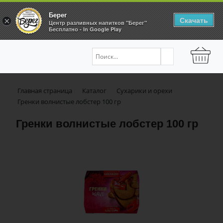
Берег
Скачать
×
Центр разливных напитков "Берег"
Бесплатно - In Google Play
Главная страница
Каталог
Сухарики и орехи
Гренки волнистые лобстер 100 гр
Гренки волнистые лобстер 100 гр