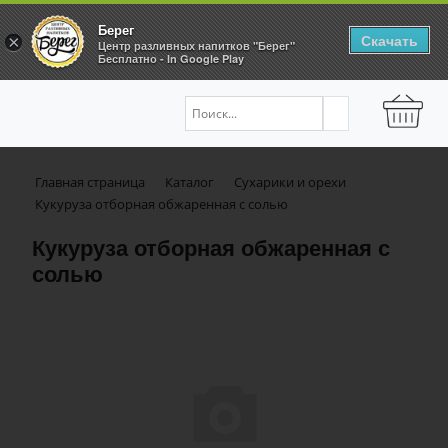
Берег
Скачать
×
Центр разливных напитков "Берег"
Бесплатно - In Google Play
Главная страница
Каталог
Сухарики и орехи
Кукуруза отборная обжаренная с солью
Кукуруза отборная обжаренная с
солью