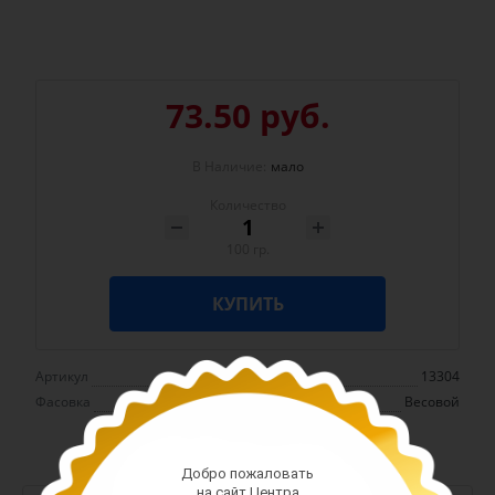
73.50 руб.
В Наличие:
мало
Количество
100 гр.
КУПИТЬ
Артикул
13304
Фасовка
Весовой
Добро пожаловать
на сайт Центра