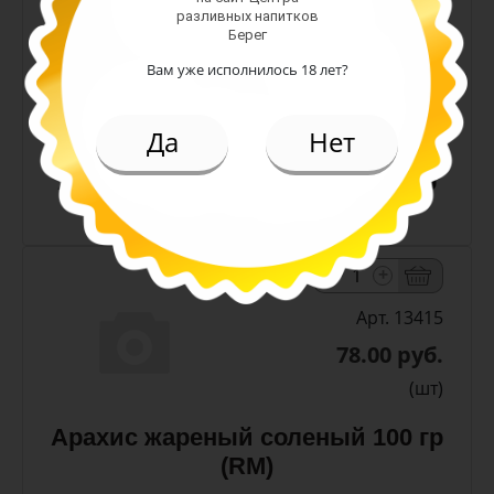
-
+
разливных напитков
Берег
Арт. 13411
Вам уже исполнилось 18 лет?
42.00 руб.
(шт)
Да
Нет
Арахис жареный соленый 50 гр
(RM)
-
+
Арт. 13415
78.00 руб.
(шт)
Арахис жареный соленый 100 гр
(RM)