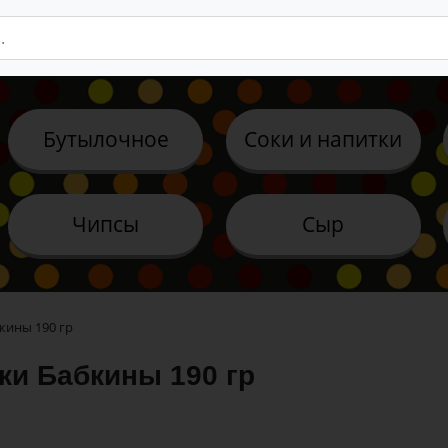
Бутылочное
Соки и напитки
Чипсы
Сыр
кины 190 гр
ки Бабкины 190 гр