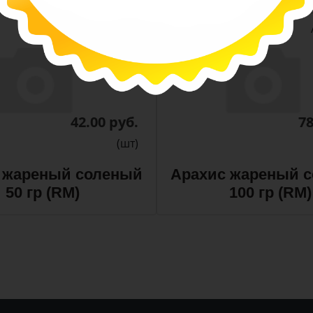
-
-
+
Арт. 13411
42.00 руб.
78
(шт)
 жареный соленый
Арахис жареный 
50 гр (RM)
100 гр (RM)