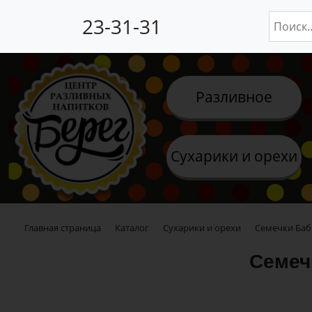
23-31-31
Разливное
Сухарики и орехи
Главная страница
Каталог
Сухарики и орехи
Семечки Баб
Семеч