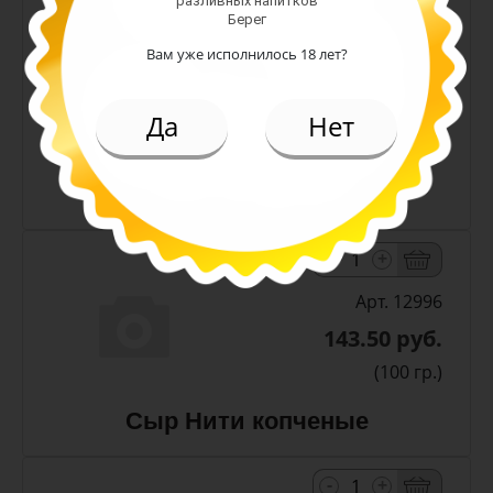
разливных напитков
Берег
Вам уже исполнилось 18 лет?
171.00 руб.
(шт)
Да
Нет
Сыр Косичка копченый
(Деревенский ) 100 гр
-
+
Арт. 12996
143.50 руб.
(100 гр.)
Сыр Нити копченые
-
+