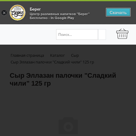
Берег
Скачать
×
Центр разливных напитков "Берег"
Бесплатно - In Google Play
Главная страница
Каталог
Сыр
Сыр Эллазан палочки "Сладкий чили" 125 гр
Сыр Эллазан палочки "Сладкий
чили" 125 гр