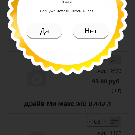
Берег
Арт. 13300
Вам уже исполнилось 18 лет?
187.00 руб.
(шт)
Да
Нет
Чай Липтон Малина пэт 1 л
-
+
Арт. 12926
93.00 руб.
(шт)
Драйв Ми Макс ж/б 0,449 л
-
+
Арт. 11102