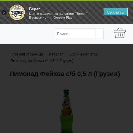
Берег
Скачать
×
Центр разливных напитков "Берег"
Бесплатно - In Google Play
Главная страница
Каталог
Соки и напитки
Лимонад Фейхоа с/б 0,5 л (Грузия)
Лимонад Фейхоа с/б 0,5 л (Грузия)