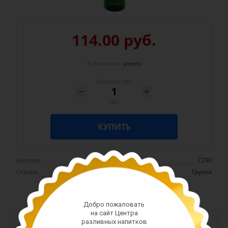
114.00 руб.
В Наличие:
много
Количество
шт
КУПИТЬ
Артикул
7290
Страна
Грузия
Добро пожаловать
на сайт Центра
-
разливных напитков
+