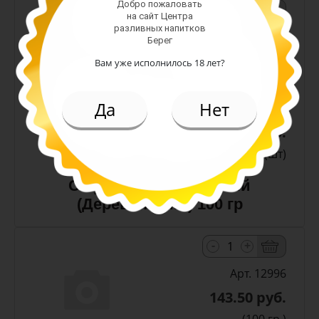
Добро пожаловать
-
+
на сайт Центра
разливных напитков
Арт. 610
Берег
Вам уже исполнилось 18 лет?
Да
Нет
171.00 руб.
(шт)
Сыр Косичка копченый
(Деревенский ) 100 гр
-
+
Арт. 12996
143.50 руб.