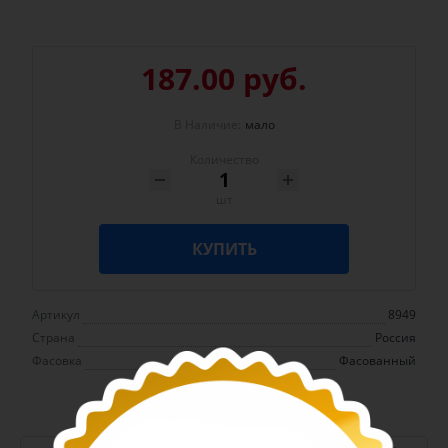
187.00 руб.
В Наличие:
мало
Количество
шт
КУПИТЬ
Артикул
8949
Страна
Россия
Фасовка
Фасованный